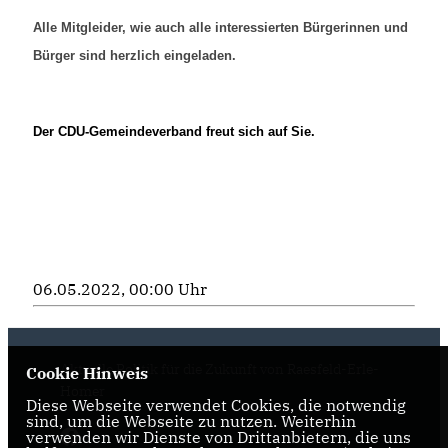
Alle Mitgleider, wie auch alle interessierten Bürgerinnen und
Bürger sind herzlich eingeladen.
Der CDU-Gemeindeverband freut sich auf Sie.
06.05.2022, 00:00 Uhr
Aktuelle Politik für die Zukunft von Raesfeld-Erle-
Cookie Hinweis
Homer
Diese Webseite verwendet Cookies, die notwendig
sind, um die Webseite zu nutzen. Weiterhin
verwenden wir Dienste von Drittanbietern, die uns