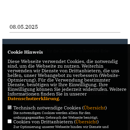
08.05.2025
Aktuelle Politik für die Zukunft von Raesfeld-Erle-
Cookie Hinweis
Homer
Diese Webseite verwendet Cookies, die notwendig
sind, um die Webseite zu nutzen. Weiterhin
verwenden wir Dienste von Drittanbietern, die uns
helfen, unser Webangebot zu verbessern (Website-
Optmierung). Für die Verwendung bestimmter
Dienste, benötigen wir Ihre Einwilligung. Ihre
Einwilligung können Sie jederzeit widerrufen. Weitere
IMPRESSUM
DATENSCHUTZ
KONTAKT
Informationen finden Sie in unserer
Datenschutzerklärung
.
CDU-Kreisverband Borken
Technisch notwendige Cookies (
Übersicht
)
Die notwendigen Cookies werden allein für den
CDU NRW
ordnungsgemäßen Gebrauch der Webseite benötigt.
Cookies von Drittanbietern (
Übersicht
)
Zur Optimierung unserer Webseite binden wir Dienste und