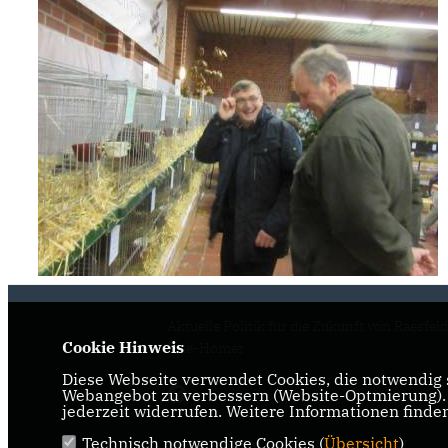
Aktuelle Politik für die Zukunft von Raesfel
Cookie Hinweis
Erle-Homer
Diese Webseite verwendet Cookies, die notwendig s
Webangebot zu verbessern (Website-Optmierung). F
jederzeit widerrufen. Weitere Informationen finde
Technisch notwendige Cookies (
Übersicht
)
IMPRESSUM
DATENSCHUTZ