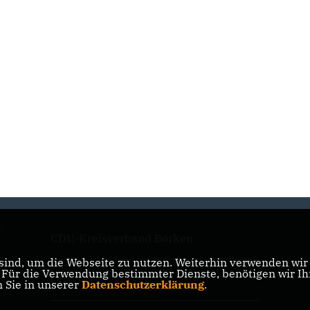
d-
CDU-Kreisverband Borken
ind, um die Webseite zu nutzen. Weiterhin verwenden wir D
ür die Verwendung bestimmter Dienste, benötigen wir Ihre
CDU NRW
n Sie in unserer
Datenschutzerklärung
.