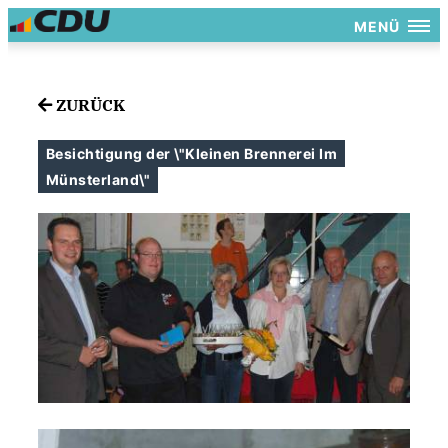
MENÜ
ZURÜCK
Besichtigung der \"Kleinen Brennerei Im
Münsterland\"