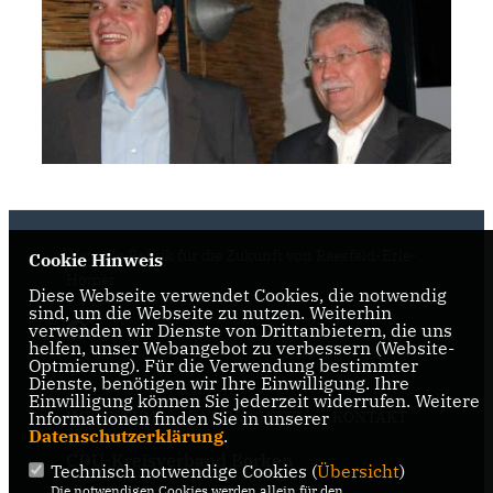
Aktuelle Politik für die Zukunft von Raesfeld-Erle-
Cookie Hinweis
Homer
Diese Webseite verwendet Cookies, die notwendig
sind, um die Webseite zu nutzen. Weiterhin
verwenden wir Dienste von Drittanbietern, die uns
helfen, unser Webangebot zu verbessern (Website-
Optmierung). Für die Verwendung bestimmter
Dienste, benötigen wir Ihre Einwilligung. Ihre
Einwilligung können Sie jederzeit widerrufen. Weitere
Informationen finden Sie in unserer
IMPRESSUM
DATENSCHUTZ
KONTAKT
Datenschutzerklärung
.
CDU-Kreisverband Borken
Technisch notwendige Cookies (
Übersicht
)
Die notwendigen Cookies werden allein für den