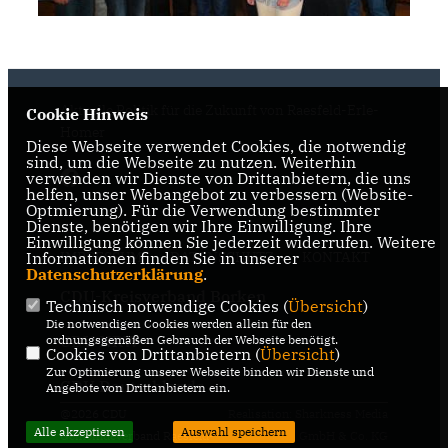
Aktuelle Politik für die Zukunft von Raesfeld-Erle-
Cookie Hinweis
Homer
Diese Webseite verwendet Cookies, die notwendig
sind, um die Webseite zu nutzen. Weiterhin
verwenden wir Dienste von Drittanbietern, die uns
helfen, unser Webangebot zu verbessern (Website-
Optmierung). Für die Verwendung bestimmter
Dienste, benötigen wir Ihre Einwilligung. Ihre
Einwilligung können Sie jederzeit widerrufen. Weitere
Informationen finden Sie in unserer
IMPRESSUM
DATENSCHUTZ
KONTAKT
Datenschutzerklärung
.
CDU-Kreisverband Borken
Technisch notwendige Cookies (
Übersicht
)
Die notwendigen Cookies werden allein für den
CDU NRW
ordnungsgemäßen Gebrauch der Webseite benötigt.
Cookies von Drittanbietern (
Übersicht
)
Zur Optimierung unserer Webseite binden wir Dienste und
CDU Deutschlands
Angebote von Drittanbietern ein.
@2026 CDU
Realisation: Sharkness Media
Alle akzeptieren
Auswahl speichern
Gemeindeverband Raesfeld-
GmbH & Co. KG