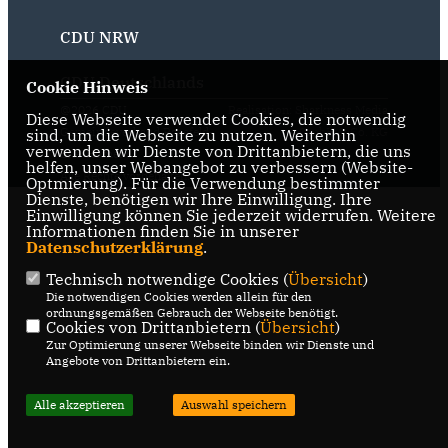
CDU NRW
CDU Deutschlands
Cookie Hinweis
@2026 CDU
Realisation: Sharkness Media
Diese Webseite verwendet Cookies, die notwendig
Gemeindeverband Raesfeld-
GmbH & Co. KG
sind, um die Webseite zu nutzen. Weiterhin
verwenden wir Dienste von Drittanbietern, die uns
Erle-Homer
helfen, unser Webangebot zu verbessern (Website-
Alle Rechte vorbehalten.
Optmierung). Für die Verwendung bestimmter
Dienste, benötigen wir Ihre Einwilligung. Ihre
Einwilligung können Sie jederzeit widerrufen. Weitere
Informationen finden Sie in unserer
Datenschutzerklärung
.
Technisch notwendige Cookies (
Übersicht
)
Die notwendigen Cookies werden allein für den
ordnungsgemäßen Gebrauch der Webseite benötigt.
Cookies von Drittanbietern (
Übersicht
)
Zur Optimierung unserer Webseite binden wir Dienste und
Angebote von Drittanbietern ein.
Alle akzeptieren
Auswahl speichern