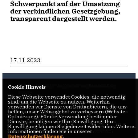
Schwerpunkt auf der Umsetzung
der verbindlichen Gesetzgebung,
transparent dargestellt werden.
17.11.2023
Aktuelle Politik für die Zukunft von Raesfeld-Erle-
Cookie Hinweis
Homer
Diese Webseite verwendet Cookies, die notwendig
sind, um die Webseite zu nutzen. Weiterhin
verwenden wir Dienste von Drittanbietern, die uns
helfen, unser Webangebot zu verbessern (Website-
Optmierung). Für die Verwendung bestimmter
Dienste, benötigen wir Ihre Einwilligung. Ihre
Einwilligung können Sie jederzeit widerrufen. Weitere
IMPRESSUM
DATENSCHUTZ
KONTAKT
Informationen finden Sie in unserer
Datenschutzerklärung
.